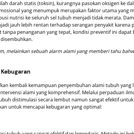
ah darah statis (toksin), kurangnya pasokan oksigen ke dal
 emosional yang menumpuk merupakan faktor utama yang m
busi nutrisi ke seluruh sel tubuh menjadi tidak merata. D
njadi jauh lebih rentan terhadap serangan penyakit karena
arut tanpa penanganan yang tepat, kondisi preventif ini da
uk disembuhkan.
am, melainkan sebuah alarm alami yang memberi tahu bah
n Kebugaran
fkan kembali kemampuan penyembuhan alami tubuh yang lu
tervensi alami yang komprehensif. Melalui perpaduan ilm
tubuh distimulasi secara lembut namun sangat efektif untuk
sikan untuk mencapai kebugaran yang optimal:
i tubuh yang sangat efektif dan legendaris. Metode ini be