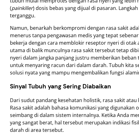
tubuh mulai memprotes dengan rasa nyeri yang lebih h
(
painkiller
) dosis bebas yang dijual di pasaran. Langka
terganggu.
Namun, benarkah berkompromi dengan rasa sakit adalah
menerus tanpa pengawasan medis yang tepat sebenarn
bekerja dengan cara memblokir reseptor nyeri di otak
utama di balik munculnya rasa sakit tersebut tetap d
nyeri dalam jangka panjang justru memberikan beban ta
untuk menyaring racun dari dalam darah. Tubuh kit
solusi nyata yang mampu mengembalikan fungsi alamin
Sinyal Tubuh yang Sering Diabaikan
Dari sudut pandang kesehatan holistik, rasa sakit at
Rasa sakit adalah bahasa komunikasi yang digunakan 
seimbang di dalam sistem internalnya. Ketika Anda me
yang sangat berat, hal tersebut merupakan indikasi fis
darah di area tersebut.