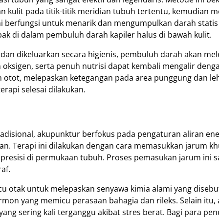
n kulit pada titik-titik meridian tubuh tertentu, kemudian 
i berfungsi untuk menarik dan mengumpulkan darah statis
jebak di dalam pembuluh darah kapiler halus di bawah kulit.
 dan dikeluarkan secara higienis, pembuluh darah akan me
n oksigen, serta penuh nutrisi dapat kembali mengalir denga
n otot, melepaskan ketegangan pada area punggung dan le
erapi selesai dilakukan.
isional, akupunktur berfokus pada pengaturan aliran energ
dian. Terapi ini dilakukan dengan cara memasukkan jarum khu
ngat presisi di permukaan tubuh. Proses pemasukan jarum ini 
af.
icu otak untuk melepaskan senyawa kimia alami yang disebut
rmon yang memicu perasaan bahagia dan rileks. Selain itu,
 sering kali terganggu akibat stres berat. Bagi para pende