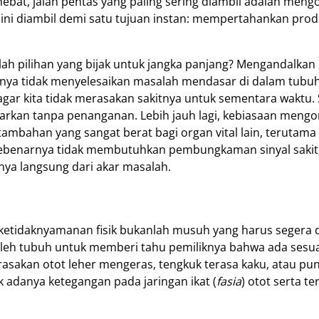
ebat, jalan pentas yang paling sering diambil adalah meng
h ini diambil demi satu tujuan instan: mempertahankan produ
 pilihan yang bijak untuk jangka panjang? Mengandalkan za
ya tidak menyelesaikan masalah mendasar di dalam tubuh
 agar kita tidak merasakan sakitnya untuk sementara waktu.
ibiarkan tanpa penanganan. Lebih jauh lagi, kebiasaan men
mbahan yang sangat berat bagi organ vital lain, terutama h
a sebenarnya tidak membutuhkan pembungkaman sinyal sak
ya langsung dari akar masalah.
au ketidaknyamanan fisik bukanlah musuh yang harus segera
oleh tubuh untuk memberi tahu pemiliknya bahwa ada sesua
rasakan otot leher mengeras, tengkuk terasa kaku, atau p
ik adanya ketegangan pada jaringan ikat (
fasia
) otot serta t