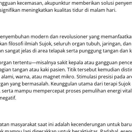
gangguan kecemasan, akupunktur memberikan solusi penye
gnifikan meningkatkan kualitas tidur di malam hari.
 penyembuhan modern dan revolusioner yang memanfaatkan
kan filosofi ilmiah Sujok, seluruh organ tubuh, jaringan, da
gan sangat jelas di area telapak serta punggung tangan dan k
rgan tertentu—misalnya sakit kepala atau gangguan penc
gian tangan atau kaki pasien. Titik tersebut kemudian dist
 alami, warna, atau magnet mikro. Stimulasi presisi pada ar
an yang bermasalah. Keunggulan utama dari terapi Sujok
sia, serta mampu mempercepat proses pemulihan energi vit
egatif.
n
hatan masyarakat saat ini adalah kecenderungan untuk bar
k mampu lagi digerakkan untuk beraktivitas. Padahal, esensi 