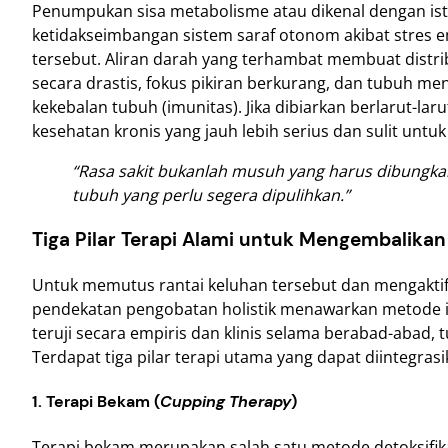
Penumpukan sisa metabolisme atau dikenal dengan istil
ketidakseimbangan sistem saraf otonom akibat stres
tersebut. Aliran darah yang terhambat membuat distri
secara drastis, fokus pikiran berkurang, dan tubuh me
kekebalan tubuh (imunitas). Jika dibiarkan berlarut-l
kesehatan kronis yang jauh lebih serius dan sulit unt
“Rasa sakit bukanlah musuh yang harus dibungk
tubuh yang perlu segera dipulihkan.”
Tiga Pilar Terapi Alami untuk Mengembalika
Untuk memutus rantai keluhan tersebut dan mengakti
pendekatan pengobatan holistik menawarkan metode in
teruji secara empiris dan klinis selama berabad-abad, 
Terdapat tiga pilar terapi utama yang dapat diintegra
1. Terapi Bekam (
Cupping Therapy
)
Terapi bekam merupakan salah satu metode detoksifikas