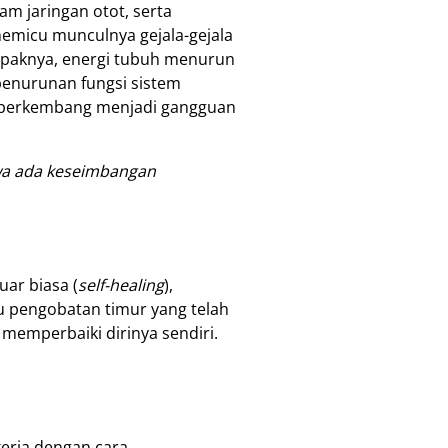
am jaringan otot, serta
emicu munculnya gejala-gejala
ampaknya, energi tubuh menurun
 penurunan fungsi sistem
pat berkembang menjadi gangguan
wa ada keseimbangan
ar biasa (
self-healing
),
u pengobatan timur yang telah
 memperbaiki dirinya sendiri.
kerja dengan cara