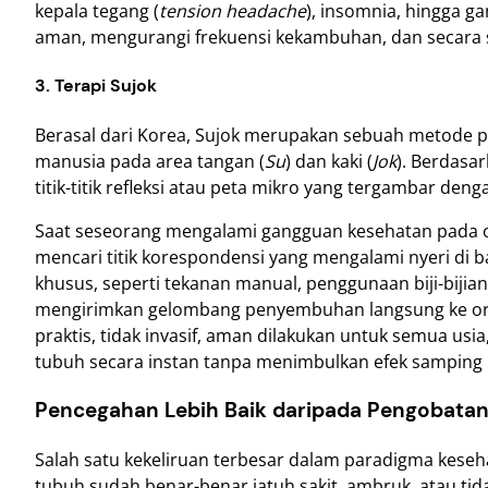
kepala tegang (
tension headache
), insomnia, hingga 
aman, mengurangi frekuensi kekambuhan, dan secara si
3. Terapi Sujok
Berasal dari Korea, Sujok merupakan sebuah metode
manusia pada area tangan (
Su
) dan kaki (
Jok
). Berdasar
titik-titik refleksi atau peta mikro yang tergambar den
Saat seseorang mengalami gangguan kesehatan pada o
mencari titik korespondensi yang mengalami nyeri di ba
khusus, seperti tekanan manual, penggunaan biji-bijian
mengirimkan gelombang penyembuhan langsung ke org
praktis, tidak invasif, aman dilakukan untuk semua u
tubuh secara instan tanpa menimbulkan efek samping n
Pencegahan Lebih Baik daripada Pengobata
Salah satu kekeliruan terbesar dalam paradigma kese
tubuh sudah benar-benar jatuh sakit, ambruk, atau tida