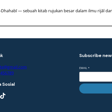
-Dhahabī — sebuah kitab rujukan besar dalam ilmu rijāl dan
ak
Subscribe new
rte@gmail.com
EMAIL
*
3456789
 Sosial
ikTok