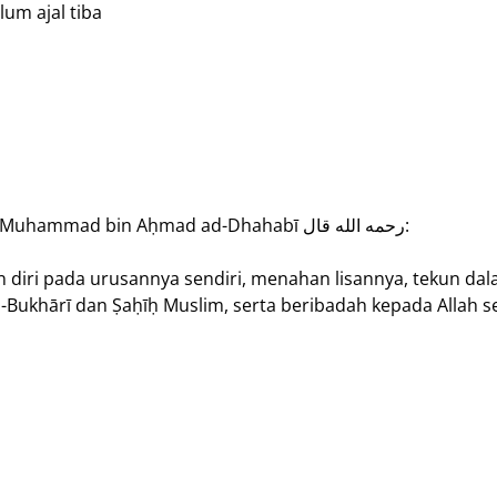
da Allah sebelum ajal tiba
> Imam al-Hafizh as-Syaikh Shams ad-Dīn Abū ‘Abdillāh Muhammad bin Aḥmad ad-Dhahabī رحمه الله قال:
ri pada urusannya sendiri, menahan lisannya, tekun dalam
Bukhārī dan Ṣaḥīḥ Muslim, serta beribadah kepada Allah s