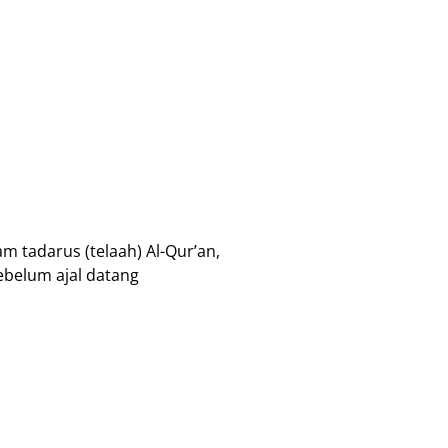
 tadarus (telaah) Al-Qur’an,
ebelum ajal datang