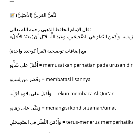
—
النَّصُّ العَرَبِيُّ (الأَصْلِيُّ)
قال الإمام الحافظ الذهبي رحمه الله تعالى:
مع إضافات توضيحية (تُقرأ كوحدة واحدة):
أَقْبَلَ على شَأْنِهِ = memusatkan perhatian pada urusa
وَقَصَرَ من لِسانِهِ = membatasi lisannya
وَأَقْبَلَ على تِلَاوَةِ قُرْآنِهِ = tekun membaca Al-Qur’an
وَبَكَى على زَمَانِهِ = menangisi kondisi zaman/umat
وَأَدْمَنَ النَّظَرَ في الصَّحِيحَيْنِ = terus-m