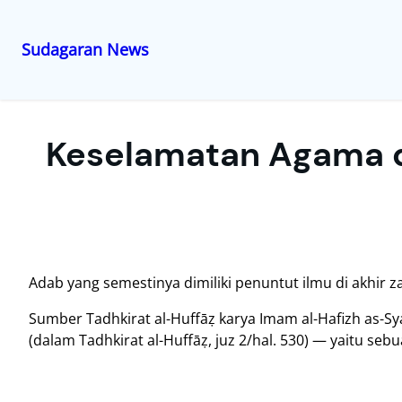
Sudagaran News
Lewati
ke
konten
Keselamatan Agama d
Adab yang semestinya dimiliki penuntut ilmu di akhir 
Sumber Tadhkirat al-Huffāẓ karya Imam al-Hafizh as-Syai
(dalam Tadhkirat al-Huffāẓ, juz 2/hal. 530) — yaitu seb