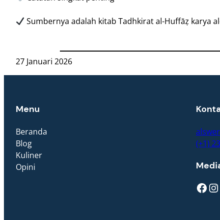
Sumbernya adalah kitab Tadhkirat al-Huffāẓ karya al
27 Januari 2026
Menu
Kont
Beranda
alswe
Blog
(+1) 2
Kuliner
Media
Opini
Facebook
Instagram
T