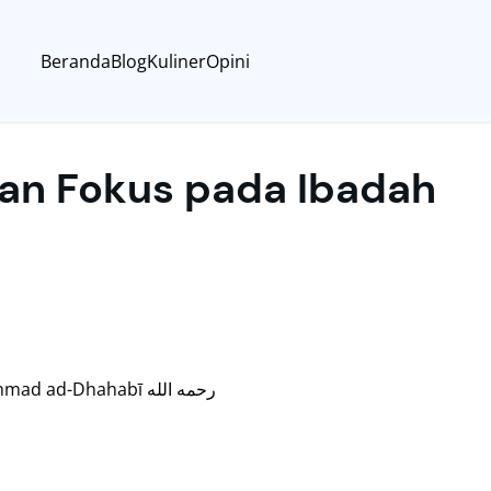
Beranda
Blog
Kuliner
Opini
an Fokus pada Ibadah
-Dhahabī رحمه الله