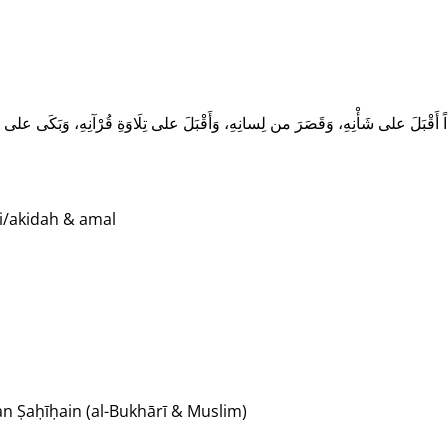
n diri/akidah & amal
enerus memperhatikan Ṣaḥīḥain (al-Bukhārī & Muslim)