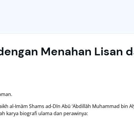
engan Menahan Lisan d
zaman.
kh al-Imām Shams ad-Dīn Abū ‘Abdillāh Muhammad bin Aḥmad ad
uah karya biografi ulama dan perawinya: