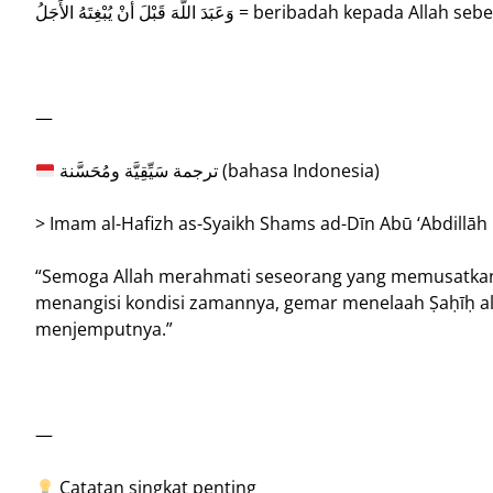
وَعَبَدَ اللَّهَ قَبْلَ أنْ يُبْغِتَهُ الأَجَلُ = beribadah kepa
—
ترجمة سَيِّقِيَّة ومُحَسَّنة (bahasa Indonesia)
“Semoga Allah merahmati seseorang yang memusatkan di
menangisi kondisi zamannya, gemar menelaah Ṣaḥīḥ al-
menjemputnya.”
—
Catatan singkat penting