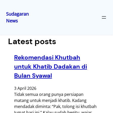
Sudagaran
News
Lewati
ke
konten
Latest posts
Rekomendasi Khutbah
untuk Khatib Dadakan di
Bulan Syawal
3 April 2026
Tidak semua orang punya persiapan
matang untuk menjadi khatib. Kadang
mendadak diminta: “Pak, tolong isi khutbah
Jumat hari ini.” Kalau sudah begitu, wajar